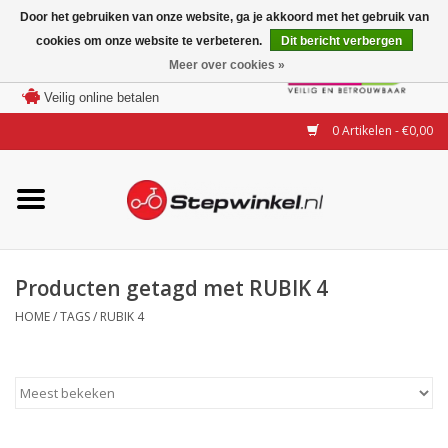
Door het gebruiken van onze website, ga je akkoord met het gebruik van
cookies om onze website te verbeteren.
Dit bericht verbergen
Laagste prijs garantie
Meer over cookies »
100 dagen bedenktijd
Merken
Veilig online betalen
0 Artikelen - €0,00
Modellen
Accessoires
Actie
Producten getagd met RUBIK 4
HOME
/
TAGS
/
RUBIK 4
Steps huren of uitproberen
Occasions