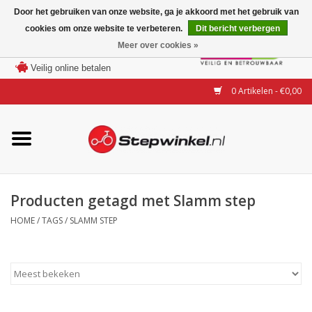
Door het gebruiken van onze website, ga je akkoord met het gebruik van
cookies om onze website te verbeteren.
Dit bericht verbergen
Laagste prijs garantie
Meer over cookies »
100 dagen bedenktijd
Merken
Veilig online betalen
0 Artikelen - €0,00
Modellen
Accessoires
Actie
Producten getagd met Slamm step
HOME
/
TAGS
/
SLAMM STEP
Steps huren of uitproberen
Occasions