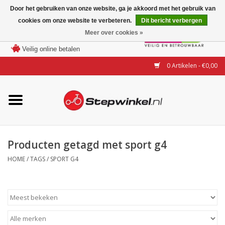
Door het gebruiken van onze website, ga je akkoord met het gebruik van
cookies om onze website te verbeteren.
Dit bericht verbergen
Laagste prijs garantie
Meer over cookies »
100 dagen bedenktijd
Merken
Veilig online betalen
0 Artikelen - €0,00
Modellen
Accessoires
Actie
Producten getagd met sport g4
HOME
/
TAGS
/
SPORT G4
Steps huren of uitproberen
Occasions