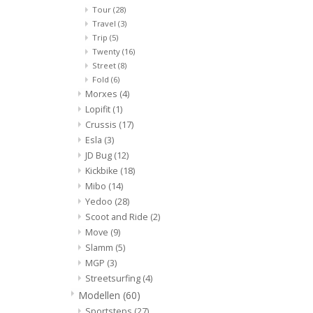
Tour
(28)
Travel
(3)
Trip
(5)
Twenty
(16)
Street
(8)
Fold
(6)
Morxes
(4)
Lopifit
(1)
Crussis
(17)
Esla
(3)
JD Bug
(12)
Kickbike
(18)
Mibo
(14)
Yedoo
(28)
Scoot and Ride
(2)
Move
(9)
Slamm
(5)
MGP
(3)
Streetsurfing
(4)
Modellen
(60)
Sportsteps
(27)