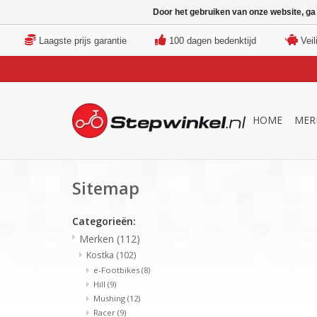
Door het gebruiken van onze website, ga
Laagste prijs garantie
100 dagen bedenktijd
Veil
HOME
MER
Sitemap
Categorieën:
Merken
(112)
Kostka
(102)
e-Footbikes
(8)
Hill
(9)
Mushing
(12)
Racer
(9)