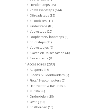
Hondensteps
(39)
Volwassensteps
(144)
Offroadsteps
(35)
e-Footbikes
(11)
Kindersteps
(83)
Vouwsteps
(20)
Loopfietsen/ loopsteps
(3)
Stuntsteps
(21)
Vouwstepjes
(7)
Skates en Rolschaatsen
(40)
Skateboards
(8)
Accessoires
(283)
Adapters
(16)
Bidons & Bidonhouders
(9)
Fiets/ Stepcomputers
(5)
Handvatten & Bar Ends
(2)
KLICKfix
(6)
Onderdelen
(28)
Overig
(13)
Spatborden
(16)