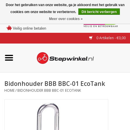
Door het gebruiken van onze website, ga je akkoord met het gebruik van
cookies om onze website te verbeteren.
Dit bericht verbergen
Laagste prijs garantie
Meer over cookies »
100 dagen bedenktijd
Merken
Veilig online betalen
0 Artikelen - €0,00
Modellen
Accessoires
Actie
Bidonhouder BBB BBC-01 EcoTank
HOME
/
BIDONHOUDER BBB BBC-01 ECOTANK
Steps huren of uitproberen
Occasions