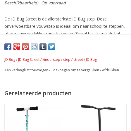
Beschikbaarheid:
Op voorraad
De JD Bug Street is de allersterkste JD Bug step! Deze
onverwoestbare vouwstep is ideaal om naar school te steppen,
of om gewoon lekker mee te spelen. Zowel het frame als het
stuur zijn gemaakt van Aircraft grade aluminium. Dankzij de
sterkte en kwaliteit van de step is de JD Bug Street favoriet
onder kinderen!
JD Bug
/
JD Bug Street
/
kinderstep
/
step
/
street
/
JD Bug
Aan verlanglijst toevoegen
/
Toevoegen om te vergelijken
/
Afdrukken
Technische specificaties:
Wielen: 100 mm
Voetplankhoogte: 6,5 cm
Gerelateerde producten
Max. laadvermogen: 100 kg
Gewicht: 2,7 kg
Inklapbare handvatten
ABEC 5 lagers
Metalen balhoofd met kogellagers