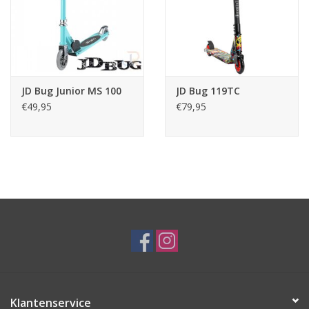
In hoogte verstelbaar stuur (max. 95 cm)
Traprem op achterwiel
JD Bug Junior MS 100
JD Bug 119TC
€49,95
€79,95
Klantenservice