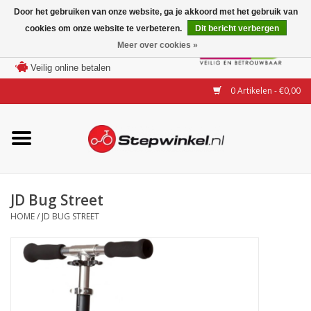
Door het gebruiken van onze website, ga je akkoord met het gebruik van
cookies om onze website te verbeteren.
Dit bericht verbergen
Laagste prijs garantie
Meer over cookies »
100 dagen bedenktijd
Merken
Veilig online betalen
0 Artikelen - €0,00
Modellen
Accessoires
Actie
JD Bug Street
HOME
/
JD BUG STREET
Steps huren of uitproberen
Occasions