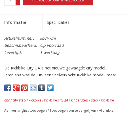
TOEVOEGEN AAN WINKELWAGEN
-
Informatie
Specificaties
Artikelnummer:
kbci-whi
Beschikbaarheid:
Op voorraad
Levertijd:
1 werkdag
De Kickbike City G4 is het nieuwe gewaagde city model.
Jarenlang was de City een veelverkocht Kickbike model, maar
sinds 2006 is het niet meer geproduceerd. Het nieuwe G4 frame
is speciaal voor het nieuwe City model aangepast zodat deze
step iets compacter is dan het Sport G4 model.
city
/
city step
/
kickbike
/
kickbike city g4
/
kinderstep
/
step
/
Kickbike
Deze City G4 is uitermate geschikt voor in de stad, maar ook
prima geschikt voor ritjes buiten de stad.
Aan verlanglijst toevoegen
/
Toevoegen om te vergelijken
/
Afdrukken
Vanaf 8 jaar en ouder!