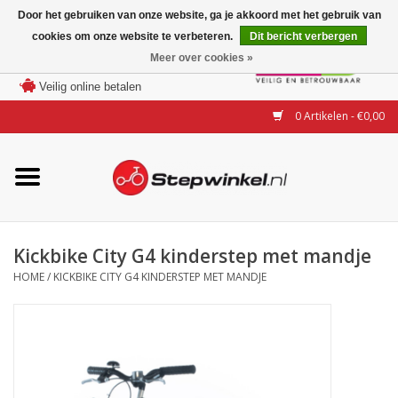
Door het gebruiken van onze website, ga je akkoord met het gebruik van
cookies om onze website te verbeteren.
Dit bericht verbergen
Laagste prijs garantie
Meer over cookies »
100 dagen bedenktijd
Merken
Veilig online betalen
0 Artikelen - €0,00
Modellen
Accessoires
Actie
Kickbike City G4 kinderstep met mandje
HOME
/
KICKBIKE CITY G4 KINDERSTEP MET MANDJE
Steps huren of uitproberen
Occasions