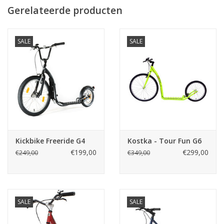
Gerelateerde producten
Extra technische gegevens:
Sterke en verstelbare standaard
SALE
SALE
In hoogte verstelbaar stuur
Sterk stalen frame, vork en mandje
Geïntegreerde voetenplank in het frame
Anti slip voetenplank
2 stalen spatborden
Geïntegreerd verlagingsset in achtervork
(plank 8 cm of 10 cm hoog)
Kickbike Freeride G4
Kostka - Tour Fun G6
Het spreekt voor zich dat de 'genen' van de vorige Kickbike
€199,00
€299,00
€249,00
€349,00
modellen zijn gebruikt bij de ontwikkeling van dit nieuwe type.
Leverbaar in de framekleuren mat-zwart en wit.
SALE
SALE