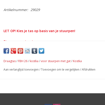
Artikelnummer:
29029
LET OP! Kies je tas op basis van je stuurpen!
Stuurpen met gat
Stuurpen zonder gat
Draagtas
/
FBH 26
/
kostka
/
voor stuurpen met gat
/
Kostka
Aan verlanglijst toevoegen
/
Toevoegen om te vergelijken
/
Afdrukken
KOSTKA draagtas met klep voor het KOSTKA Stuur is een
praktische en elegante zwarte tas.
Met afmetingen van 20 cm breed, 17 cm lang en 7 cm diep biedt
het voldoende ruimte voor je telefoon, portemonnee, sleutels,
windjack of wat snacks. Blijf onderweg online door je
smartphone of navigatiesysteem onder de doorzichtbare klep te