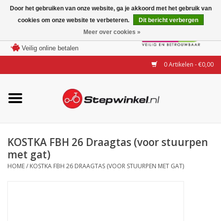
Door het gebruiken van onze website, ga je akkoord met het gebruik van
cookies om onze website te verbeteren.
Dit bericht verbergen
Laagste prijs garantie
Meer over cookies »
100 dagen bedenktijd
Merken
Veilig online betalen
0 Artikelen - €0,00
Modellen
Accessoires
Actie
KOSTKA FBH 26 Draagtas (voor stuurpen
met gat)
Steps huren of uitproberen
HOME
/
KOSTKA FBH 26 DRAAGTAS (VOOR STUURPEN MET GAT)
Occasions