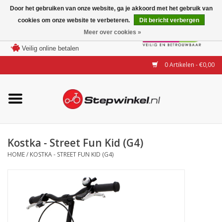
Door het gebruiken van onze website, ga je akkoord met het gebruik van
cookies om onze website te verbeteren.
Dit bericht verbergen
Laagste prijs garantie
Meer over cookies »
100 dagen bedenktijd
Merken
Veilig online betalen
0 Artikelen - €0,00
Modellen
Accessoires
Actie
Kostka - Street Fun Kid (G4)
HOME
/
KOSTKA - STREET FUN KID (G4)
Steps huren of uitproberen
Occasions