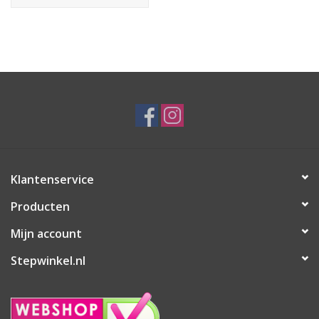
levensduur en antislipeigenschappen van de voetplaat.
Dankzij het ergonomische stuur van de Kostka Travel Max (G7)
ervaar je optimaal comfort. De uiteinden van het stuur zijn
aangepast aan de pols en natuurlijke grip, zodat je polsen niet
onnodig worden belast. De siliconen handgrepen dempen
microtrillingen die tijdens het steppen ontstaan, voor maximaal
comfort!
Eerst uitproberen? Maar een afspraak, dan zorgen wij ervoor
dat deze klaarstaat!
Klantenservice
Producten
Mijn account
Stepwinkel.nl