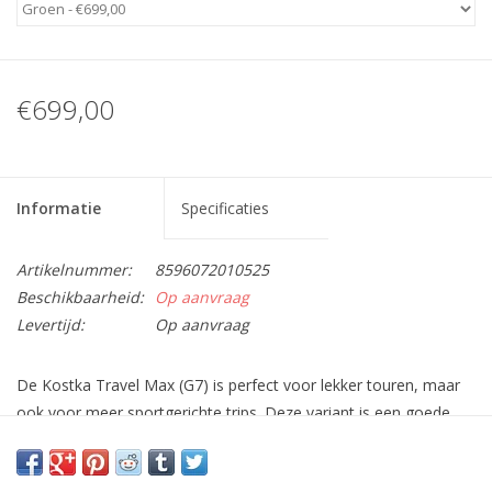
€699,00
Informatie
Specificaties
Artikelnummer:
8596072010525
Beschikbaarheid:
Op aanvraag
Levertijd:
Op aanvraag
De Kostka Travel Max (G7) is perfect voor lekker touren, maar
ook voor meer sportgerichte trips. Deze variant is een goede
alternatief van de TOUR modellen voor mensen die langer zijn
dan 190 cm of mensen die meer snelheid zoeken.