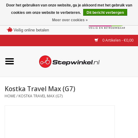
Door het gebruiken van onze website, ga je akkoord met het gebruik van
cookies om onze website te verbeteren.
Dit bericht verbergen
Laagste prijs garantie
Meer over cookies »
100 dagen bedenktijd
Merken
Veilig online betalen
0 Artikelen - €0,00
Modellen
Accessoires
Actie
Kostka Travel Max (G7)
HOME
/
KOSTKA TRAVEL MAX (G7)
Steps huren of uitproberen
Occasions