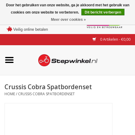
Door het gebruiken van onze website, ga je akkoord met het gebruik van
cookies om onze website te verbeteren.
Dit bericht verbergen
Laagste prijs garantie
Meer over cookies »
100 dagen bedenktijd
Merken
Veilig online betalen
0 Artikelen - €0,00
Modellen
Accessoires
Actie
Crussis Cobra Spatbordenset
HOME
/
CRUSSIS COBRA SPATBORDENSET
Steps huren of uitproberen
Occasions