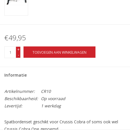
€49,95
+
TOEVOEGEN AAN WINKELWAGEN
-
Informatie
Artikelnummer:
CR10
Beschikbaarheid:
Op voorraad
Levertijd:
1 werkdag
Spatbordenset geschikt voor Crussis Cobra of soms ook wel
Crussis Cobra One genoemd.