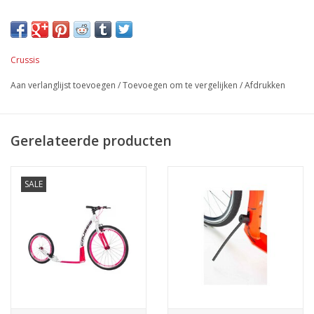
Maat: voorspatbord 26 inch en achterspatbord 20 inch.
Eenvoudig zelf te monteren.
Kleur: zwart
Crussis
Aan verlanglijst toevoegen
/
Toevoegen om te vergelijken
/
Afdrukken
Gerelateerde producten
SALE