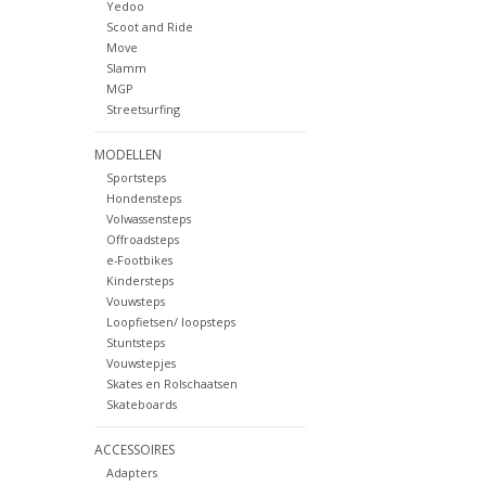
Yedoo
Scoot and Ride
Move
Slamm
MGP
Streetsurfing
MODELLEN
Sportsteps
Hondensteps
Volwassensteps
Offroadsteps
e-Footbikes
Kindersteps
Vouwsteps
Loopfietsen/ loopsteps
Stuntsteps
Vouwstepjes
Skates en Rolschaatsen
Skateboards
ACCESSOIRES
Adapters