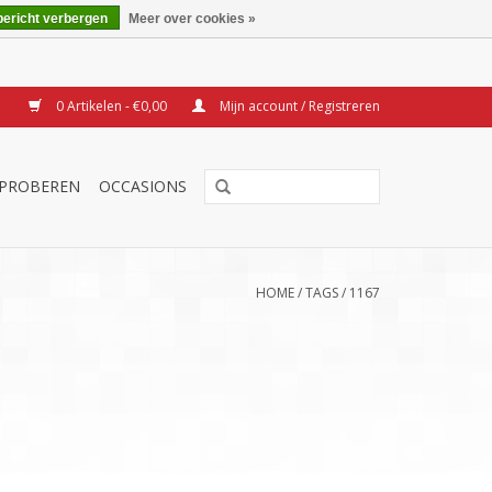
bericht verbergen
Meer over cookies »
0 Artikelen - €0,00
Mijn account / Registreren
TPROBEREN
OCCASIONS
HOME
/
TAGS
/
1167