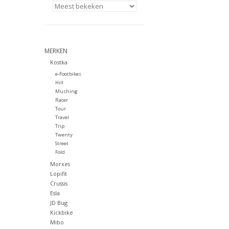
MERKEN
Kostka
e-Footbikes
Hill
Mushing
Racer
Tour
Travel
Trip
Twenty
Street
Fold
Morxes
Lopifit
Crussis
Esla
JD Bug
Kickbike
Mibo