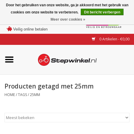
Door het gebruiken van onze website, ga je akkoord met het gebruik van
cookies om onze website te verbeteren.
Dit bericht verbergen
Laagste prijs garantie
Meer over cookies »
100 dagen bedenktijd
Merken
Veilig online betalen
0 Artikelen - €0,00
Modellen
Accessoires
Actie
Producten getagd met 25mm
HOME
/
TAGS
/
25MM
Steps huren of uitproberen
Occasions