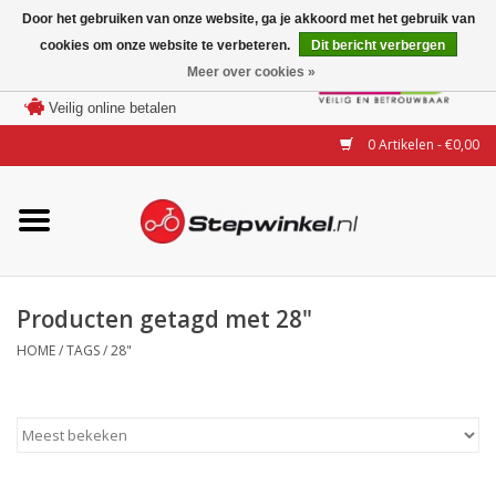
Door het gebruiken van onze website, ga je akkoord met het gebruik van
cookies om onze website te verbeteren.
Dit bericht verbergen
Laagste prijs garantie
Meer over cookies »
100 dagen bedenktijd
Merken
Veilig online betalen
0 Artikelen - €0,00
Modellen
Accessoires
Actie
Producten getagd met 28"
HOME
/
TAGS
/
28"
Steps huren of uitproberen
Occasions