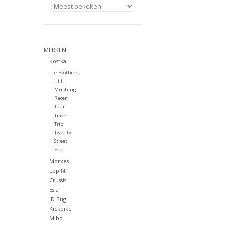
MERKEN
Kostka
e-Footbikes
Hill
Mushing
Racer
Tour
Travel
Trip
Twenty
Street
Fold
Morxes
Lopifit
Crussis
Esla
JD Bug
Kickbike
Mibo