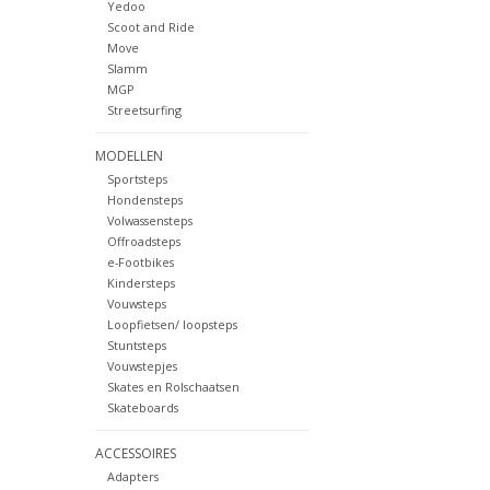
Yedoo
Scoot and Ride
Move
Slamm
MGP
Streetsurfing
MODELLEN
Sportsteps
Hondensteps
Volwassensteps
Offroadsteps
e-Footbikes
Kindersteps
Vouwsteps
Loopfietsen/ loopsteps
Stuntsteps
Vouwstepjes
Skates en Rolschaatsen
Skateboards
ACCESSOIRES
Adapters