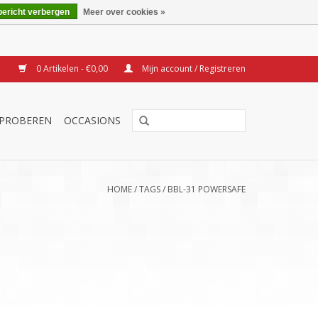
bericht verbergen
Meer over cookies »
0 Artikelen - €0,00
Mijn account / Registreren
TPROBEREN
OCCASIONS
HOME
/
TAGS
/
BBL-31 POWERSAFE