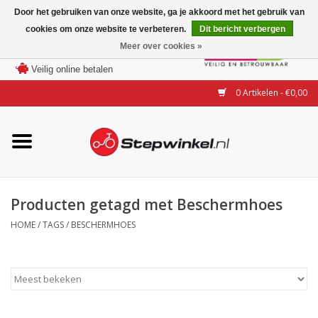
Door het gebruiken van onze website, ga je akkoord met het gebruik van
cookies om onze website te verbeteren.
Dit bericht verbergen
Laagste prijs garantie
Meer over cookies »
100 dagen bedenktijd
Merken
Veilig online betalen
0 Artikelen - €0,00
Modellen
Accessoires
Actie
Producten getagd met Beschermhoes
HOME
/
TAGS
/
BESCHERMHOES
Steps huren of uitproberen
Occasions