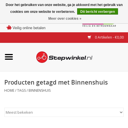
Door het gebruiken van onze website, ga je akkoord met het gebruik van
cookies om onze website te verbeteren.
Dit bericht verbergen
Laagste prijs garantie
Meer over cookies »
100 dagen bedenktijd
Merken
Veilig online betalen
0 Artikelen - €0,00
Modellen
Accessoires
Actie
Producten getagd met Binnenshuis
HOME
/
TAGS
/
BINNENSHUIS
Steps huren of uitproberen
Occasions