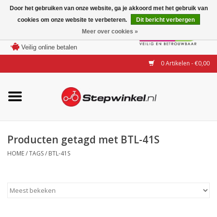
Door het gebruiken van onze website, ga je akkoord met het gebruik van
cookies om onze website te verbeteren.
Dit bericht verbergen
Laagste prijs garantie
Meer over cookies »
100 dagen bedenktijd
Merken
Veilig online betalen
0 Artikelen - €0,00
Modellen
Accessoires
Actie
Producten getagd met BTL-41S
HOME
/
TAGS
/
BTL-41S
Steps huren of uitproberen
Occasions