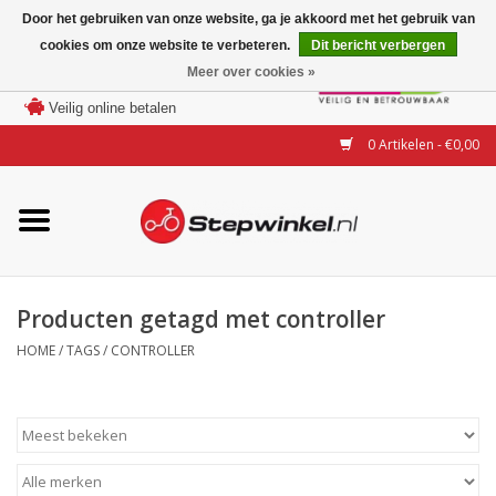
Door het gebruiken van onze website, ga je akkoord met het gebruik van
cookies om onze website te verbeteren.
Dit bericht verbergen
Laagste prijs garantie
Meer over cookies »
100 dagen bedenktijd
Merken
Veilig online betalen
0 Artikelen - €0,00
Modellen
Accessoires
Actie
Producten getagd met controller
HOME
/
TAGS
/
CONTROLLER
Steps huren of uitproberen
Occasions