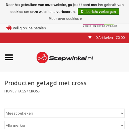
Door het gebruiken van onze website, ga je akkoord met het gebruik van
cookies om onze website te verbeteren.
Dit bericht verbergen
Laagste prijs garantie
Meer over cookies »
100 dagen bedenktijd
Merken
Veilig online betalen
0 Artikelen - €0,00
Modellen
Accessoires
Actie
Producten getagd met cross
HOME
/
TAGS
/
CROSS
Steps huren of uitproberen
Occasions