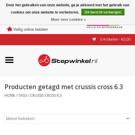
Door het gebruiken van onze website, ga je akkoord met het gebruik van
cookies om onze website te verbeteren.
Dit bericht verbergen
Laagste prijs garantie
Meer over cookies »
100 dagen bedenktijd
Merken
Veilig online betalen
0 Artikelen - €0,00
Modellen
Accessoires
Actie
Producten getagd met crussis cross 6.3
HOME
/
TAGS
/
CRUSSIS CROSS 6.3
Steps huren of uitproberen
Occasions