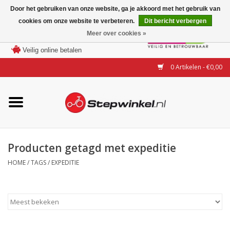
Door het gebruiken van onze website, ga je akkoord met het gebruik van
cookies om onze website te verbeteren.
Dit bericht verbergen
Laagste prijs garantie
Meer over cookies »
100 dagen bedenktijd
Merken
Veilig online betalen
0 Artikelen - €0,00
Modellen
Accessoires
Actie
Producten getagd met expeditie
HOME
/
TAGS
/
EXPEDITIE
Steps huren of uitproberen
Occasions