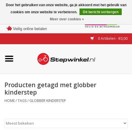
Door het gebruiken van onze website, ga je akkoord met het gebruik van
cookies om onze website te verbeteren.
Dit bericht verbergen
Laagste prijs garantie
Meer over cookies »
100 dagen bedenktijd
Merken
Veilig online betalen
0 Artikelen - €0,00
Modellen
Accessoires
Actie
Producten getagd met globber
kinderstep
Steps huren of uitproberen
HOME
/
TAGS
/
GLOBBER KINDERSTEP
Occasions