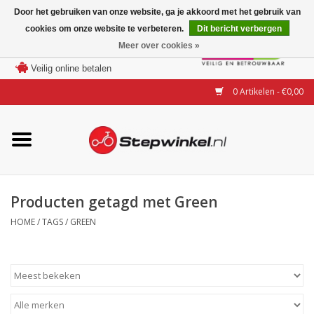
Door het gebruiken van onze website, ga je akkoord met het gebruik van
cookies om onze website te verbeteren.
Dit bericht verbergen
Laagste prijs garantie
Meer over cookies »
100 dagen bedenktijd
Merken
Veilig online betalen
0 Artikelen - €0,00
Modellen
Accessoires
Actie
Producten getagd met Green
HOME
/
TAGS
/
GREEN
Steps huren of uitproberen
Occasions