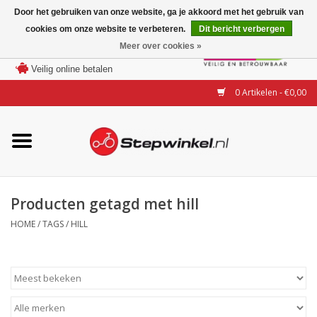
Door het gebruiken van onze website, ga je akkoord met het gebruik van
cookies om onze website te verbeteren.
Dit bericht verbergen
Laagste prijs garantie
Meer over cookies »
100 dagen bedenktijd
Merken
Veilig online betalen
0 Artikelen - €0,00
Modellen
Accessoires
Actie
Producten getagd met hill
HOME
/
TAGS
/
HILL
Steps huren of uitproberen
Occasions