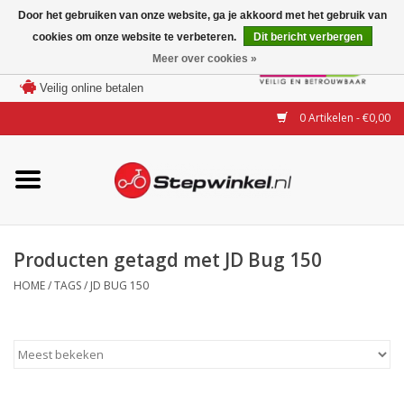
Door het gebruiken van onze website, ga je akkoord met het gebruik van
cookies om onze website te verbeteren.
Dit bericht verbergen
Laagste prijs garantie
Meer over cookies »
100 dagen bedenktijd
Merken
Veilig online betalen
0 Artikelen - €0,00
Modellen
Accessoires
Actie
Producten getagd met JD Bug 150
HOME
/
TAGS
/
JD BUG 150
Steps huren of uitproberen
Occasions