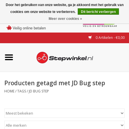
Door het gebruiken van onze website, ga je akkoord met het gebruik van
cookies om onze website te verbeteren.
Dit bericht verbergen
Laagste prijs garantie
Meer over cookies »
100 dagen bedenktijd
Merken
Veilig online betalen
0 Artikelen - €0,00
Modellen
Accessoires
Actie
Producten getagd met JD Bug step
HOME
/
TAGS
/
JD BUG STEP
Steps huren of uitproberen
Occasions