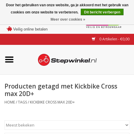
Door het gebruiken van onze website, ga je akkoord met het gebruik van
cookies om onze website te verbeteren.
Dit bericht verbergen
Laagste prijs garantie
Meer over cookies »
100 dagen bedenktijd
Merken
Veilig online betalen
0 Artikelen - €0,00
Modellen
Accessoires
Actie
Producten getagd met Kickbike Cross
max 20D+
Steps huren of uitproberen
HOME
/
TAGS
/
KICKBIKE CROSS MAX 20D+
Occasions