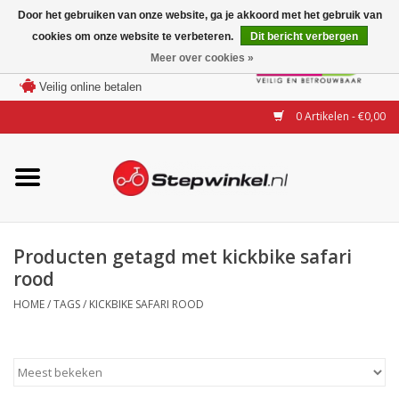
Door het gebruiken van onze website, ga je akkoord met het gebruik van
cookies om onze website te verbeteren.
Dit bericht verbergen
Laagste prijs garantie
Meer over cookies »
100 dagen bedenktijd
Merken
Veilig online betalen
0 Artikelen - €0,00
Modellen
Accessoires
Actie
Producten getagd met kickbike safari
rood
Steps huren of uitproberen
HOME
/
TAGS
/
KICKBIKE SAFARI ROOD
Occasions