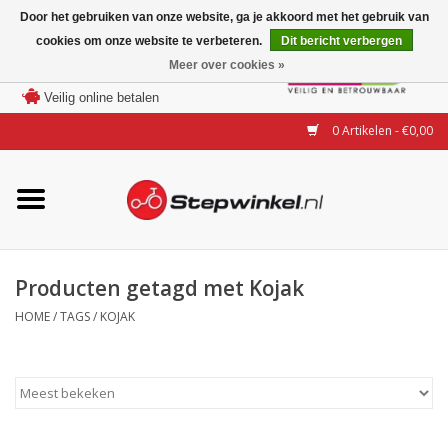
Door het gebruiken van onze website, ga je akkoord met het gebruik van
cookies om onze website te verbeteren.
Dit bericht verbergen
Laagste prijs garantie
Meer over cookies »
100 dagen bedenktijd
Merken
Veilig online betalen
0 Artikelen - €0,00
Modellen
Accessoires
Actie
Producten getagd met Kojak
HOME
/
TAGS
/
KOJAK
Steps huren of uitproberen
Occasions