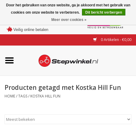
Door het gebruiken van onze website, ga je akkoord met het gebruik van
cookies om onze website te verbeteren.
Dit bericht verbergen
Laagste prijs garantie
Meer over cookies »
100 dagen bedenktijd
Merken
Veilig online betalen
0 Artikelen - €0,00
Modellen
Accessoires
Actie
Producten getagd met Kostka Hill Fun
HOME
/
TAGS
/
KOSTKA HILL FUN
Steps huren of uitproberen
Occasions