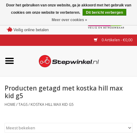
Door het gebruiken van onze website, ga je akkoord met het gebruik van
cookies om onze website te verbeteren.
Dit bericht verbergen
Laagste prijs garantie
Meer over cookies »
100 dagen bedenktijd
Merken
Veilig online betalen
0 Artikelen - €0,00
Modellen
Accessoires
Actie
Producten getagd met kostka hill max
kid g5
Steps huren of uitproberen
HOME
/
TAGS
/
KOSTKA HILL MAX KID G5
Occasions