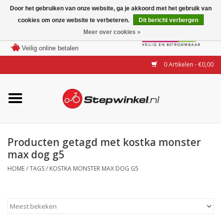
Door het gebruiken van onze website, ga je akkoord met het gebruik van
cookies om onze website te verbeteren.
Dit bericht verbergen
Laagste prijs garantie
Meer over cookies »
100 dagen bedenktijd
Merken
Veilig online betalen
0 Artikelen - €0,00
Modellen
Accessoires
Actie
Producten getagd met kostka monster
max dog g5
Steps huren of uitproberen
HOME
/
TAGS
/
KOSTKA MONSTER MAX DOG G5
Occasions