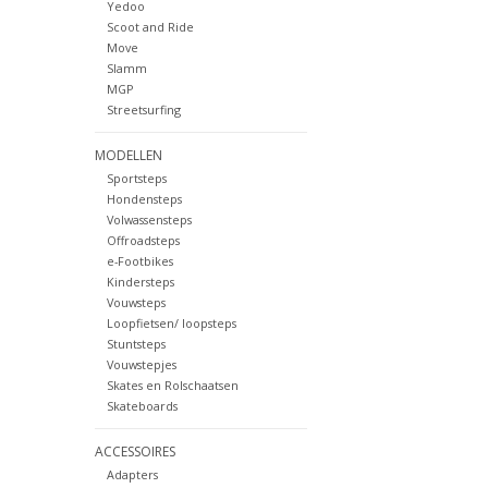
Yedoo
Scoot and Ride
Move
Slamm
MGP
Streetsurfing
MODELLEN
Sportsteps
Hondensteps
Volwassensteps
Offroadsteps
e-Footbikes
Kindersteps
Vouwsteps
Loopfietsen/ loopsteps
Stuntsteps
Vouwstepjes
Skates en Rolschaatsen
Skateboards
ACCESSOIRES
Adapters