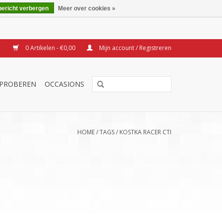
bericht verbergen
Meer over cookies »
0 Artikelen - €0,00
Mijn account / Registreren
TPROBEREN
OCCASIONS
HOME
/
TAGS
/
KOSTKA RACER CTI