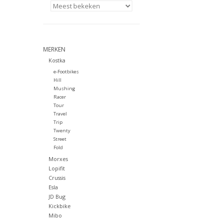
MERKEN
Kostka
e-Footbikes
Hill
Mushing
Racer
Tour
Travel
Trip
Twenty
Street
Fold
Morxes
Lopifit
Crussis
Esla
JD Bug
Kickbike
Mibo