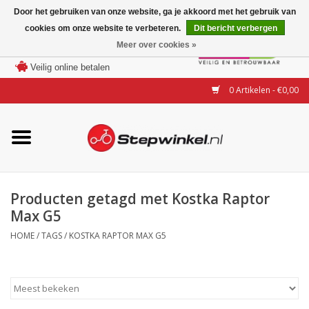
Door het gebruiken van onze website, ga je akkoord met het gebruik van
cookies om onze website te verbeteren.
Dit bericht verbergen
Laagste prijs garantie
Meer over cookies »
100 dagen bedenktijd
Merken
Veilig online betalen
0 Artikelen - €0,00
Modellen
Accessoires
Actie
Producten getagd met Kostka Raptor
Max G5
Steps huren of uitproberen
HOME
/
TAGS
/
KOSTKA RAPTOR MAX G5
Occasions