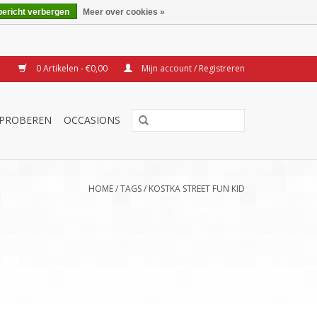
bericht verbergen
Meer over cookies »
0 Artikelen - €0,00
Mijn account / Registreren
TPROBEREN
OCCASIONS
HOME
/
TAGS
/
KOSTKA STREET FUN KID