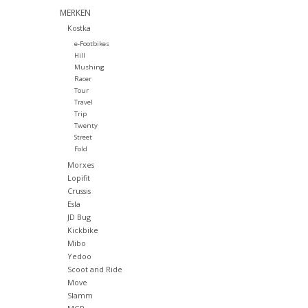
MERKEN
Kostka
e-Footbikes
Hill
Mushing
Racer
Tour
Travel
Trip
Twenty
Street
Fold
Morxes
Lopifit
Crussis
Esla
JD Bug
Kickbike
Mibo
Yedoo
Scoot and Ride
Move
Slamm