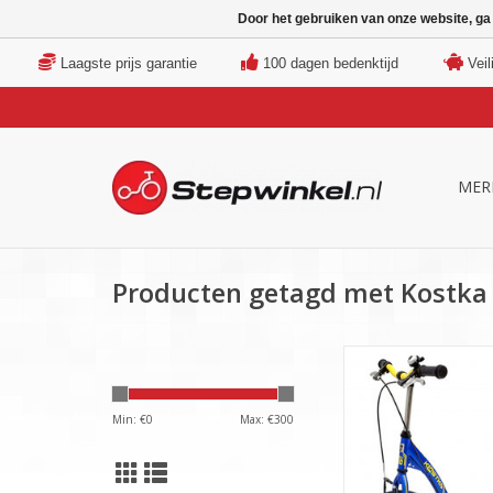
Door het gebruiken van onze website, ga
Laagste prijs garantie
100 dagen bedenktijd
Veil
MER
Producten getagd met Kostka 
Mooie step voor kind
4 jaar. €279,- inc
Min: €
0
Max: €
300