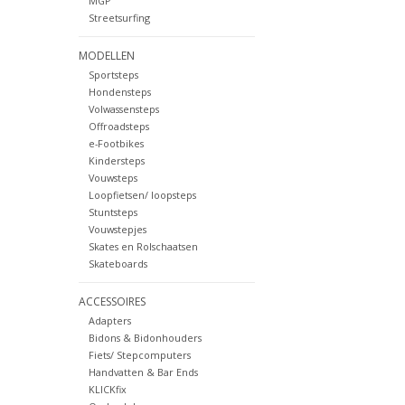
MGP
Streetsurfing
MODELLEN
Sportsteps
Hondensteps
Volwassensteps
Offroadsteps
e-Footbikes
Kindersteps
Vouwsteps
Loopfietsen/ loopsteps
Stuntsteps
Vouwstepjes
Skates en Rolschaatsen
Skateboards
ACCESSOIRES
Adapters
Bidons & Bidonhouders
Fiets/ Stepcomputers
Handvatten & Bar Ends
KLICKfix