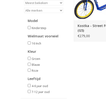
Model
Kostka - Street F
Kinderstep
(G5)
€279,00
Wielmaat voorwiel
16 Inch
Kleur
Groen
Blauw
Roze
Leeftijd
4-6 jaar oud
7-12 jaar oud