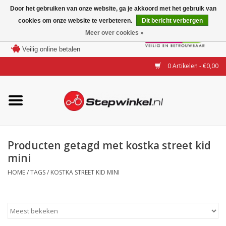
Door het gebruiken van onze website, ga je akkoord met het gebruik van
cookies om onze website te verbeteren.
Dit bericht verbergen
Laagste prijs garantie
Meer over cookies »
100 dagen bedenktijd
Merken
Veilig online betalen
0 Artikelen - €0,00
Modellen
Accessoires
Actie
Producten getagd met kostka street kid
mini
Steps huren of uitproberen
HOME
/
TAGS
/
KOSTKA STREET KID MINI
Occasions