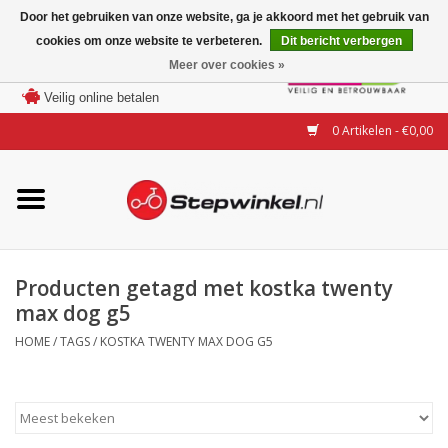
Door het gebruiken van onze website, ga je akkoord met het gebruik van
cookies om onze website te verbeteren.
Dit bericht verbergen
Laagste prijs garantie
Meer over cookies »
100 dagen bedenktijd
Merken
Veilig online betalen
0 Artikelen - €0,00
Modellen
Accessoires
Actie
Producten getagd met kostka twenty
max dog g5
Steps huren of uitproberen
HOME
/
TAGS
/
KOSTKA TWENTY MAX DOG G5
Occasions