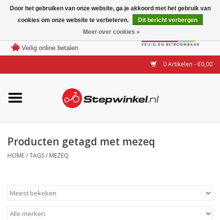
Door het gebruiken van onze website, ga je akkoord met het gebruik van
cookies om onze website te verbeteren.
Dit bericht verbergen
Laagste prijs garantie
Meer over cookies »
100 dagen bedenktijd
Merken
Veilig online betalen
0 Artikelen - €0,00
Modellen
Accessoires
Actie
Producten getagd met mezeq
HOME
/
TAGS
/
MEZEQ
Steps huren of uitproberen
Occasions