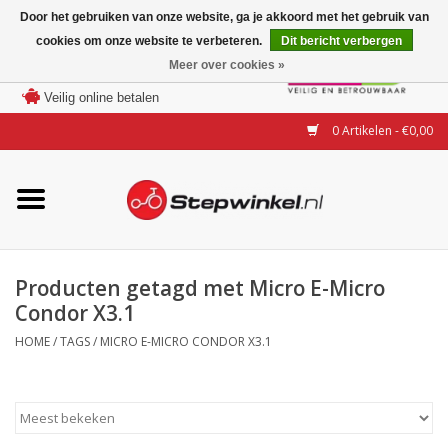
Door het gebruiken van onze website, ga je akkoord met het gebruik van
cookies om onze website te verbeteren.
Dit bericht verbergen
Laagste prijs garantie
Meer over cookies »
100 dagen bedenktijd
Merken
Veilig online betalen
0 Artikelen - €0,00
Modellen
Accessoires
Actie
Producten getagd met Micro E-Micro
Condor X3.1
Steps huren of uitproberen
HOME
/
TAGS
/
MICRO E-MICRO CONDOR X3.1
Occasions