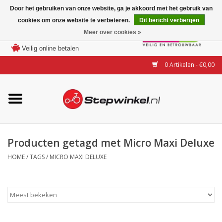
Door het gebruiken van onze website, ga je akkoord met het gebruik van
cookies om onze website te verbeteren.
Dit bericht verbergen
Laagste prijs garantie
Meer over cookies »
100 dagen bedenktijd
Merken
Veilig online betalen
0 Artikelen - €0,00
Modellen
Accessoires
Actie
Producten getagd met Micro Maxi Deluxe
HOME
/
TAGS
/
MICRO MAXI DELUXE
Steps huren of uitproberen
Occasions