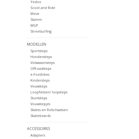
Yedoo
Scoot and Ride
Move
Slamm
MGP
Streetsurfing
MODELLEN
Sportsteps
Hondensteps
Volwassensteps
Offroadsteps
e-Footbikes
Kindersteps
Vouwsteps
Loopfietsen/ loopsteps
Stuntsteps
Vouwstepjes
Skates en Rolschaatsen
Skateboards
ACCESSOIRES
Adapters