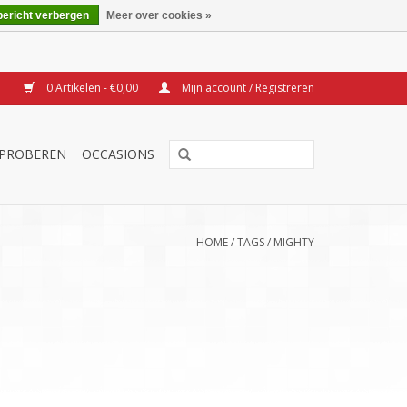
bericht verbergen
Meer over cookies »
0 Artikelen - €0,00
Mijn account / Registreren
TPROBEREN
OCCASIONS
HOME
/
TAGS
/
MIGHTY