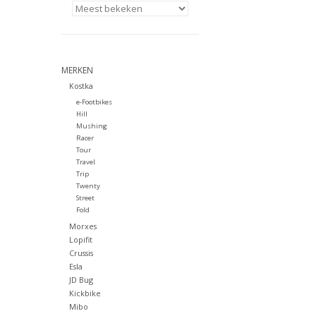
MERKEN
Kostka
e-Footbikes
Hill
Mushing
Racer
Tour
Travel
Trip
Twenty
Street
Fold
Morxes
Lopifit
Crussis
Esla
JD Bug
Kickbike
Mibo