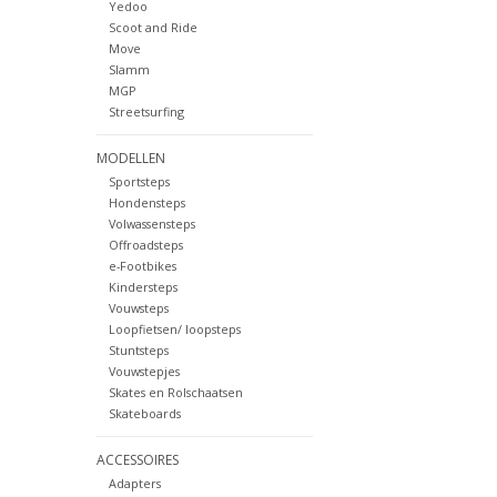
Yedoo
Scoot and Ride
Move
Slamm
MGP
Streetsurfing
MODELLEN
Sportsteps
Hondensteps
Volwassensteps
Offroadsteps
e-Footbikes
Kindersteps
Vouwsteps
Loopfietsen/ loopsteps
Stuntsteps
Vouwstepjes
Skates en Rolschaatsen
Skateboards
ACCESSOIRES
Adapters