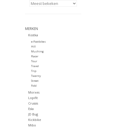
MERKEN
Kostka
e-Footbikes
Hill
Mushing
Racer
Tour
Travel
Trip
Twenty
Street
Fold
Morxes
Lopifit
Crussis
Esla
JD Bug
Kickbike
Mibo