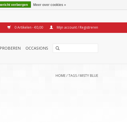
bericht verbergen
Meer over cookies »
0 Artikelen - €0,00
Mijn account / Registreren
TPROBEREN
OCCASIONS
HOME
/
TAGS
/
MISTY BLUE