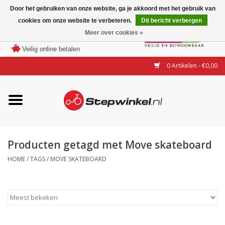
Door het gebruiken van onze website, ga je akkoord met het gebruik van
cookies om onze website te verbeteren.
Dit bericht verbergen
Laagste prijs garantie
Meer over cookies »
100 dagen bedenktijd
Merken
Veilig online betalen
0 Artikelen - €0,00
Modellen
Accessoires
Actie
Producten getagd met Move skateboard
HOME
/
TAGS
/
MOVE SKATEBOARD
Steps huren of uitproberen
Occasions