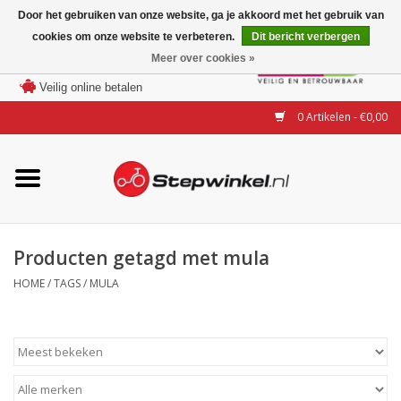
Door het gebruiken van onze website, ga je akkoord met het gebruik van
cookies om onze website te verbeteren.
Dit bericht verbergen
Laagste prijs garantie
Meer over cookies »
100 dagen bedenktijd
Merken
Veilig online betalen
0 Artikelen - €0,00
Modellen
Accessoires
Actie
Producten getagd met mula
HOME
/
TAGS
/
MULA
Steps huren of uitproberen
Occasions