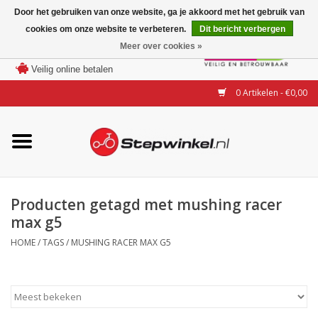
Door het gebruiken van onze website, ga je akkoord met het gebruik van
cookies om onze website te verbeteren.
Dit bericht verbergen
Laagste prijs garantie
Meer over cookies »
100 dagen bedenktijd
Merken
Veilig online betalen
0 Artikelen - €0,00
Modellen
Accessoires
Actie
Producten getagd met mushing racer
max g5
Steps huren of uitproberen
HOME
/
TAGS
/
MUSHING RACER MAX G5
Occasions