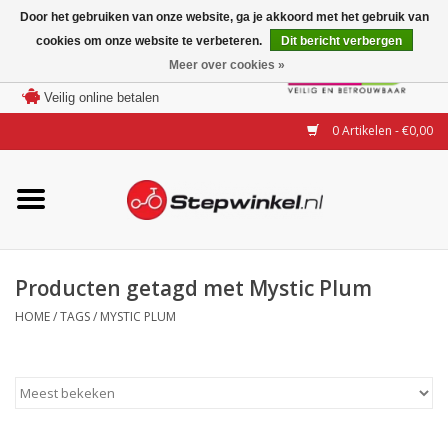
Door het gebruiken van onze website, ga je akkoord met het gebruik van
cookies om onze website te verbeteren.
Dit bericht verbergen
Laagste prijs garantie
Meer over cookies »
100 dagen bedenktijd
Merken
Veilig online betalen
0 Artikelen - €0,00
Modellen
Accessoires
Actie
Producten getagd met Mystic Plum
HOME
/
TAGS
/
MYSTIC PLUM
Steps huren of uitproberen
Occasions