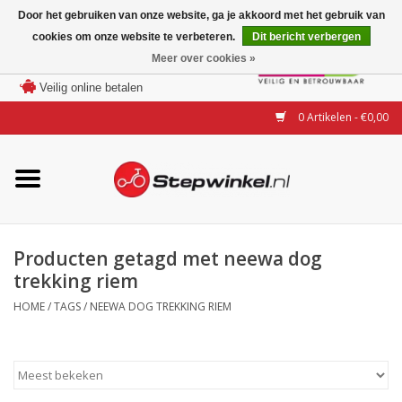
Door het gebruiken van onze website, ga je akkoord met het gebruik van
cookies om onze website te verbeteren.
Dit bericht verbergen
Laagste prijs garantie
Meer over cookies »
100 dagen bedenktijd
Merken
Veilig online betalen
0 Artikelen - €0,00
Modellen
Accessoires
Actie
Producten getagd met neewa dog
trekking riem
Steps huren of uitproberen
HOME
/
TAGS
/
NEEWA DOG TREKKING RIEM
Occasions