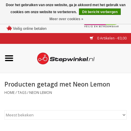
Door het gebruiken van onze website, ga je akkoord met het gebruik van
cookies om onze website te verbeteren.
Dit bericht verbergen
Laagste prijs garantie
Meer over cookies »
100 dagen bedenktijd
Merken
Veilig online betalen
0 Artikelen - €0,00
Modellen
Accessoires
Actie
Producten getagd met Neon Lemon
HOME
/
TAGS
/
NEON LEMON
Steps huren of uitproberen
Occasions