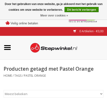
Door het gebruiken van onze website, ga je akkoord met het gebruik van
cookies om onze website te verbeteren.
Dit bericht verbergen
Laagste prijs garantie
Meer over cookies »
100 dagen bedenktijd
Merken
Veilig online betalen
0 Artikelen - €0,00
Modellen
Accessoires
Actie
Producten getagd met Pastel Orange
HOME
/
TAGS
/
PASTEL ORANGE
Steps huren of uitproberen
Occasions